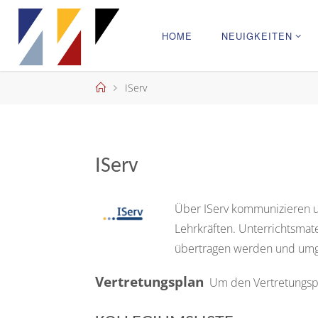
Skip
to
HOME
NEUIGKEITEN
content
Home
IServ
IServ
Über IServ kommunizieren u
Lehrkräften. Unterrichtsmat
übertragen werden und um
Vertretungsplan
Um den Vertretungspl