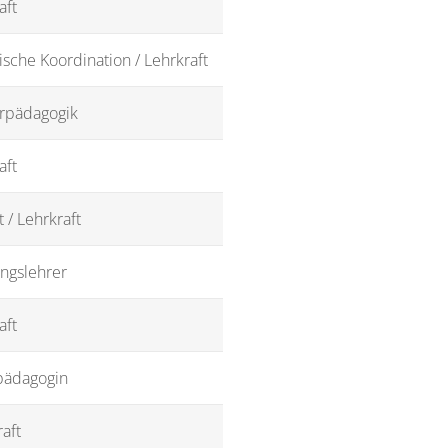
aft
ische Koordination / Lehrkraft
rpädagogik
aft
t / Lehrkraft
ngslehrer
aft
pädagogin
aft