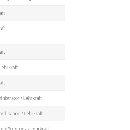
aft
aft
aft
Lehrkraft
aft
inistrator / Lehrkraft
rdination / Lehrkraft
enförderung / Lehrkraft