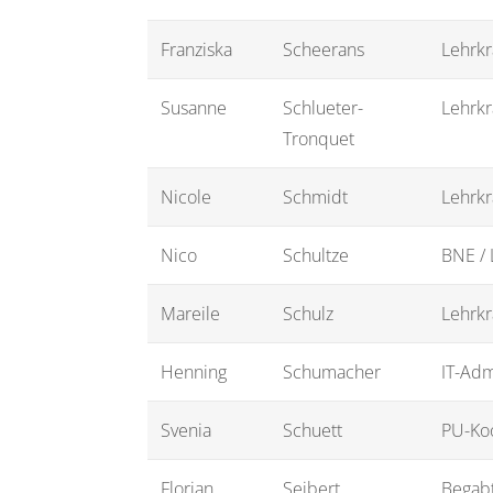
Franziska
Scheerans
Lehrkr
Susanne
Schlueter-
Lehrkr
Tronquet
Nicole
Schmidt
Lehrkr
Nico
Schultze
BNE / 
Mareile
Schulz
Lehrkr
Henning
Schumacher
IT-Adm
Svenia
Schuett
PU-Koo
Florian
Seibert
Begabt