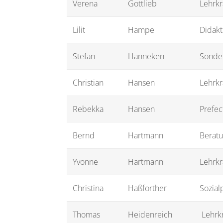
Verena
Gottlieb
Lehrkr
Lilit
Hampe
Didakt
Stefan
Hanneken
Sonde
Christian
Hansen
Lehrkr
Rebekka
Hansen
Prefec
Bernd
Hartmann
Beratu
Yvonne
Hartmann
Lehrkr
Christina
Haßforther
Sozial
Thomas
Heidenreich
Lehrkr