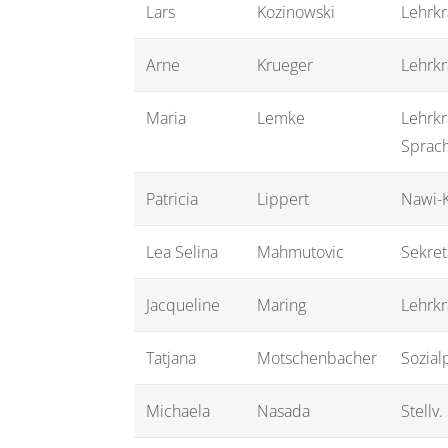
Lars
Kozinowski
Lehrkr
Arne
Krueger
Lehrkr
Maria
Lemke
Lehrkr
Sprach
Patricia
Lippert
Nawi-K
Lea Selina
Mahmutovic
Sekret
Jacqueline
Maring
Lehrkr
Tatjana
Motschenbacher
Sozial
Michaela
Nasada
Stellv.