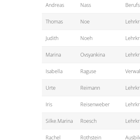
Andreas
Nass
Berufs
Thomas
Noe
Lehrkr
Judith
Noeh
Lehrkr
Marina
Ovsyankina
Lehrkra
Isabella
Raguse
Verwal
Urte
Reimann
Lehrkr
Iris
Reisenweber
Lehrkr
Silke.Marina
Roesch
Lehrkr
Rachel
Rothstein
Ausbil