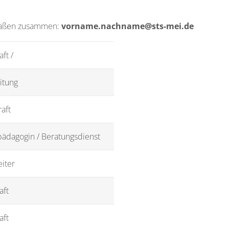
ermaßen zusammen:
vorname.nachname@sts-mei.de
aft /
itung
aft
pädagogin / Beratungsdienst
eiter
aft
aft