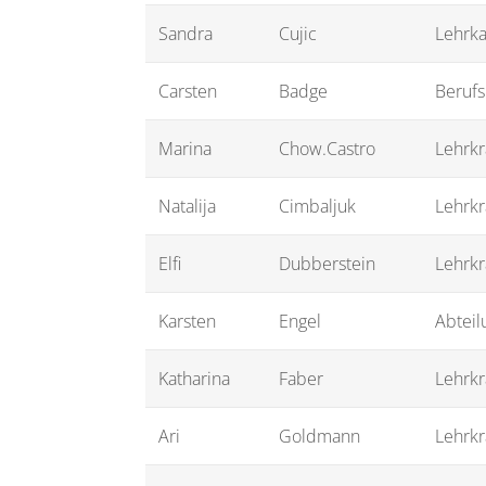
Sandra
Cujic
Lehrka
Carsten
Badge
Beruf
Marina
Chow.Castro
Lehrkr
Natalija
Cimbaljuk
Lehrkr
Elfi
Dubberstein
Lehrkr
Karsten
Engel
Abteil
Katharina
Faber
Lehrkr
Ari
Goldmann
Lehrkr