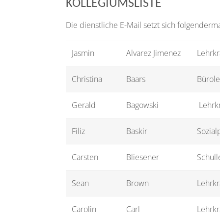
KOLLEGIUMSLISTE
Die dienstliche E-Mail setzt sich folgend
Jasmin
Alvarez Jimenez
Lehrkr
Christina
Baars
Bürole
Gerald
Bagowski
Lehrkr
Filiz
Baskir
Sozial
Carsten
Bliesener
Schull
Sean
Brown
Lehrkr
Carolin
Carl
Lehrkr